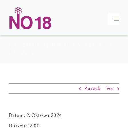
Zum
Inhalt
Togg
springen
Navi
Mitglieder
Infoabend: Nützlinge/Schädlinge
im Garten
Interessenten
Aktuelles & Termine
Zurück
Vor
Kontakt
Datum:
9. Oktober 2024
Uhrzeit:
18:00