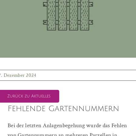
7. Dezember 2024
Zurück zu Aktuelles
Fehlende Gartennummern
Bei der letzten Anlagenbegehung wurde das Fehlen
von Gartennummern an mehreren Parzellen in