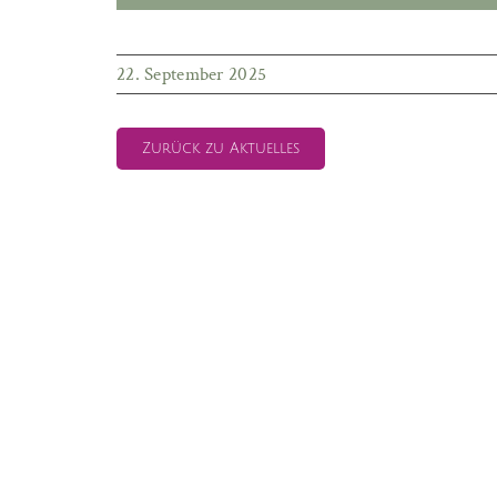
22. September 2025
Zurück zu Aktuelles
Impressum
Datenschutz
© Kleingartenverein Nordost 18 an d